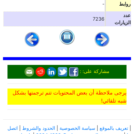
روابط
-
عدد
7236
الزيارات
مشاركة على: :
يرجى ملاحظة أن بعض المحتويات تتم ترجمتها بشكل
شبه تلقائي!
|
تعريف بالموقع
|
سياسة الخصوصية
|
الحدود والشروط
|
اتصل