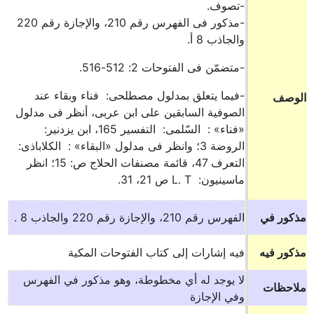
-تصوف.
-مذكور فى الفهرس رقم 210، والإجازة رقم 220
والجاذب 8 أ.
-متضمّن فى الفتوحات 2: 512-516.
-فيما يتعلق بمدلول مصطلحى: فناء وبقاء عند
الوصف
الصوفية السابقين على ابن عربى، أنظر فى مدلول
«فناء» : السّلمى: التفسير 165، ابن يزدنير:
الروضة 3؛ وانظر فى مدلول «البقاء» : الكلاباذى:
التعرف 47، قائمة مصنفات الحلاج ص: 15؛ انظر
ماسينيون: L. T ص 21، 31.
مذكور في
الفهرس رقم 210، والإجازة رقم 220 والجاذب 8 .
مذكور فيه
فيه إشارات إلى كتاب الفتوحات المكية
لا يوجد له أي مخطوطة، وهو مذكور في الفهرس
ملاحظات
وفي الإجازة