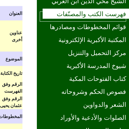
الشيخ محي الدين ابن العربي
فهرست الكتب والمصنّفات
العنوان
قوائم المخطوطات ومصادرها
عناوين
المكتبة الأكبرية الإلكترونية
أخرى
مركز التحميل والتنزيل
الموضوع
شيوخ المدرسة الأكبرية
تاريخ الكتابة
كتاب الفتوحات المكية
الرقم وفق
فصوص الحكم وشروحاته
الفهرست
الرقم وفق
الشعر والدواوين
عثمان يحيى
المخطوطات
الصلوات والأدعية والأوراد