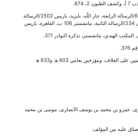
-ذكره بروكلمان: الأصل 1، 576/47-49، برلين، المكتب الهندي، 657/الرسالة الرابعة، جار اللّه، بايزيد، باريس 2502/الرسالة
حريرى، عمرو بن محمد بن يوسف الأنصارى، موسى بن محمد