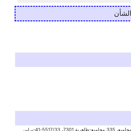
الشأن
-مخطوطات: دار الكتب المصرية 202 مجاميع، 301 مجاميع، 166 مجاميع، 335 مجاميع-ظاهرية 7301، 5517/33-41-برلين