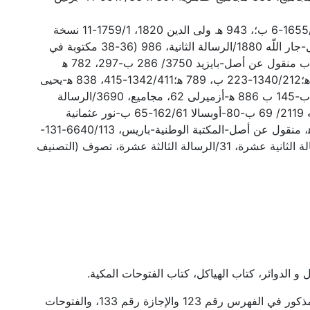
119/124-133-أسعد أفندي 1318/11-23 ب، 1777/ 142-156 ب، 1655/1-6 ب؛، 943 ه‍. ولى الدين 1820، 1759/1-11 نسخة
أصلية، 603 ه‍ وبها سماع؛1826/22 ب- 29، 824 ه‍ منقول عن أصل-جار اللّه 1880/الرسالة الثانية، 986 (36-38 مكتوبة في
حياة المؤلف)2111/90-98، 915 ه‍ منقول عن أصل، 2073/40-54 ب منقول عن أصل-بايزيد 3750/ 286 ب-297، 782 ه‍
منقول عن أصل-شهيد علي 2736/25 ب- 30؛1375/83-89، 722 ه‍؛1340/212-223 ب، 789 ه‍؛1342/411-415، 838 ه‍-يحيى
افندى 2756/الرسالة الثانية 2892، 2415/96-101-خالد 809/136 ب-145 ب 886 ه‍-أزميرلى 62، مجاميع، 3690/الرسالة
الثالثة، 1-28-نافذ باشا 685 الصفحات 230-251، 1198 ه‍-فيض اللّه 2119/ 69 ب-80-أوبسالا 162/61-65 ب-نور عثمانية
2406/31- 40 منقول عن أصل-عربى ميليه 971/109-121، 1032 ه‍، منقول عن أصل-المكتبة الوطنية-باريس، 6640/113-131-
اسماعيل صائب 1، 2789/الرسالة العاشرة-حسين جلبى 448/الرسالة الثانية عشرة، 31/الرسالة الثالثة عشرة، تصوف (التصنيف
 و الدوائر، كتاب الهياكل، كتاب الفتوحات المكية.
-صنف هذا الكتاب قبل سنة 603 ه‍، انظر نسخة-ولى الدين 1759 -مذكور في الفهرس رقم 123 والإجازة رقم 133، والفتوحات