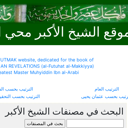
وقع الشيخ الأكبر محي ا
 FUTMAK website, dedicated for the book of
AN REVELATIONS (al-Futuhat al-Makkiyya)
eatest Master Muhyiddin Ibn al-Arabi
الترتيب العام
الترتيب بحسب ال
ترتيب بحسب عثمان يحيى
الترتيب بحسب التحقي
البحث في مصنفات الشيخ الأكبر