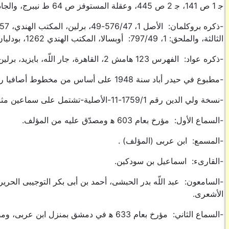
ج‍ 1 ص 141، ج‍ 2 ص 445، وعقلة المستوفز ص 64 ط نيبرج، والجاذب 7 أ، وكشف الظنون 2، 874.
الثالثة، والملحق: 1، 797/49: أوبسالا، المكتب الهندي 1262، بودليان 234/الرسالة الثانية، مانشستر 106 ب، القاهرة، باريس
-ذكره عواد: الفهرس 123 هامش 2، القاهرة، جار اللّه، بايزيد، برلين، المكتب الهندي، مانشستر، تذكرة النوادر 371.
-مطبوع في حيدر أباد سنة 1948 على أساس من مخطوط أصافيا رقم 376.
-نسخة ولي الدين رقم 1759/1-11-الأصلية-تشتمل على سماعين مثبتين على الغلاف، ومؤرخين بعامي 603 ه‍. و633 ه‍:
-السماع الأول: مؤرخ بعام 603 ه‍ ومصدّق عليه من المؤلف.
-المسمع: ابن عربى (المؤلف) .
-القارىء: اسماعيل بن سودكين.
-السامعون: عبد اللّه بدر الحبشى، أحمد بن أبى بكر التوجيبى ال
الأشعرى.
-السماع الثاني: مؤرخ بعام 633 ه‍ في دمشق بمنزل ابن عربى، ومصدّق عليه من المؤلف.