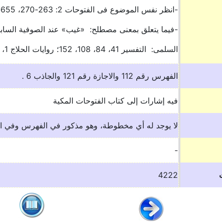
-انظر نفس الموضوع فى الفتوحات 2: 263-270، 655-663؛ 3: 78-80.
-فيما يتعلق بمعنى مصطلح: «غيب» عند الصوفية السابق
السلمى: التفسير 41، 84، 108، 152؛ روايات الحلاج 1، 22؛ أخبار الحلاج 51، 100، انظر ماسينيون: 31.. l. t. p
الفهرس رقم 112 والاجازة رقم 121 والجاذب 6 .
فيه إشارات إلى كتاب الفتوحات المكية
لا يوجد له أي مخطوطة، وهو مذكور في الفهرس وفي ال
-
4222