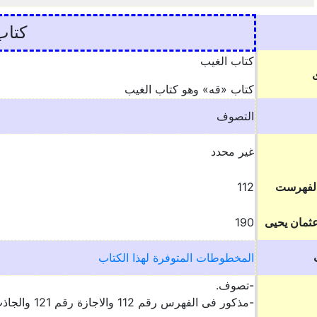
كتاب
كتاب الغيب
كتاب «قه» وهو كتاب الغيب
التصوف
غير محدد
الفهرست
112
ثمان يحيى
190
المخطوطات المتوفرة لهذا الكتاب
-تصوف.
-مذكور فى الفهرس رقم 112 والاجازة رقم 121 والجاذب 6 أ.